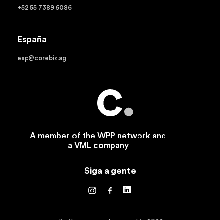
+52 55 7389 6086
España
esp@corebiz.ag
A member of the
WPP
network and
a
VML
company
Siga a gente