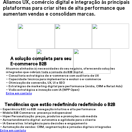
Aliamos UX, comércio digital e integração às principais
plataformas para criar sites de alta performance que
aumentam vendas e consolidam marcas.
A
solução completa
para seu
E-commerce B2B
Atuamos alinhados às necessidades do seu negócio, oferecendo soluções
integradas que cobrem toda a jornada do B2B digital.
– Consultoria estratégica de e-commerce com auditoria de UX
– Capacidade técnica para implementar e evoluir o e-commerce
– Otimização de conversão, UX, UI e SEO
– Estratégias de marketing digital para performance (mídia, CRM e Retail Ads)
– Visão estratégica e inovação com IA (WPP Open)
Entre em contato
Tendências que estão redefinindo
redefinindo
o B2B
– Experiência B2C no B2B: navegação intuitiva e alta performance
– Mobile B2B Commerce: presença indispensável
– Hiper Personalização: preços, produtos e promoções sob medida
– Autoatendimento digital: autonomia e agilidade para o cliente
– IA Generativa: Inteligência para decisões e engajamento
– Automação de vendas: CRM, segmentação e jornadas digitais integradas
Entre em contato