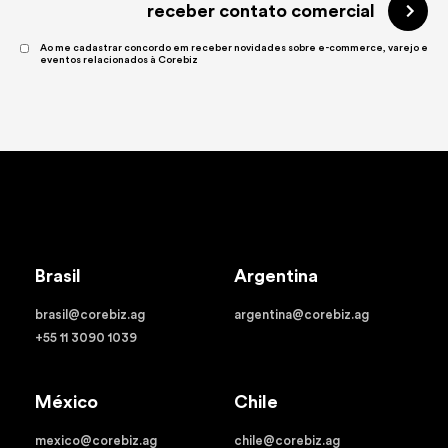
receber contato comercial
Ao me cadastrar concordo em receber novidades sobre e-commerce, varejo e
eventos relacionados à Corebiz
Brasil
Argentina
brasil@corebiz.ag
argentina@corebiz.ag
+55 11 3090 1039
México
Chile
mexico@corebiz.ag
chile@corebiz.ag