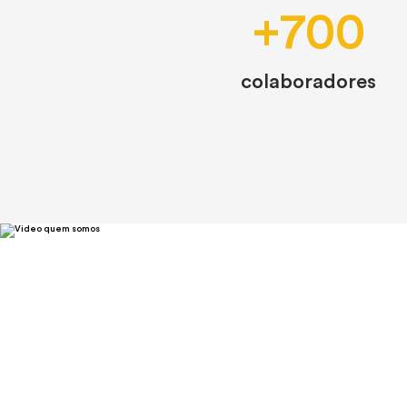
evolution
+700
Integrated e-commerce solutions
colaboradores
focused on experience, efficiency, and
performance.
vamos conversar!