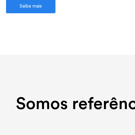
Saiba mais
Somos referênc
leading the dig