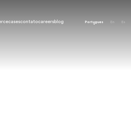
erce
cases
contato
careers
blog
Portugues
En
Es