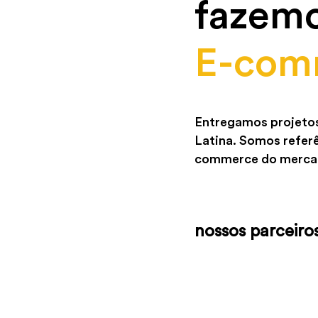
fazem
E-comm
Entregamos projetos 
Latina. Somos referê
commerce do merca
nossos parceiro