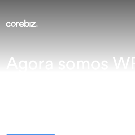
Agora somos W
Commerce
Corebiz e Enext se unem para criar a
maior operação de commerce end-to-
end do mercado.